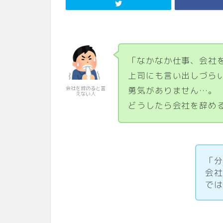
「なかなか仕事、会社
上司にも言い出しづら
会社を辞めると言
勇気がありません…。
えない人
どうしたら会社を辞め
「
会
で