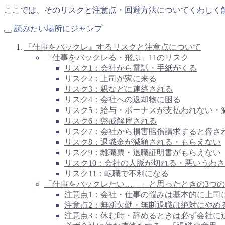
ここでは、そのリスクと注意点・回避方法についてくわしく
読みたい場所にジャンプ
『仕事をバックレ』するリスクと注意点について
「仕事をバックレる・飛ぶ」11のリスク
リスク1：会社から電話・手紙がくる
リスク2：上司が家に来る
リスク3：親などに連絡される
リスク4：会社への返却物に困る
リスク5：給与・ボーナスが支払われない・
リスク6：懲戒解雇される
リスク7：会社から損害賠償請求すると脅さ
リスク8：退職金が減額される・もらえない
リスク9：離職票・退職証明書がもらえない
リスク10：会社の人脈が切れる・悪いうわ
リスク11：転職で不利になる
「仕事をバックレたい…。」と思ったときの3つ
注意点1：会社・仕事の悩みは基本的に上司
注意点2：無断欠勤・無断退職は絶対にやめ
注意点3：休む時・辞めるときは必ず会社に