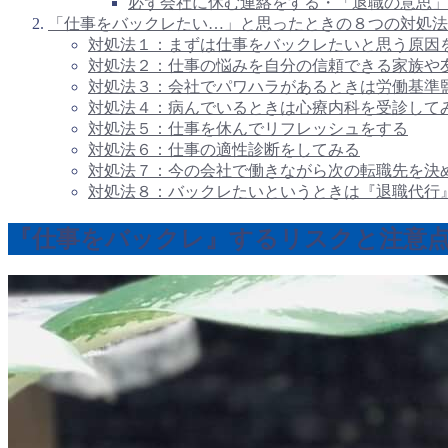
必ず会社に休む連絡をする・「退職の意思」
「仕事をバックレたい…」と思ったときの８つの対処法
対処法１：まずは仕事をバックレたいと思う原因
対処法２：仕事の悩みを自分の信頼できる家族や
対処法３：会社でパワハラがあるときは労働基準
対処法４：病んでいるときは心療内科を受診して
対処法５：仕事を休んでリフレッシュをする
対処法６：仕事の適性診断をしてみる
対処法７：今の会社で働きながら次の転職先を決
対処法８：バックレたいというときは『退職代行
『仕事をバックレ』するリスクと注意